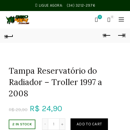
LIGUE AGORA:
(34) 3212-2976
0
0
Tampa Reservatório do
Radiador – Troller 1997 a
2008
R$
24,90
R$
29,90
Tampa Reservatório do Radiador - Troller
ADD TO CART
2 IN STOCK