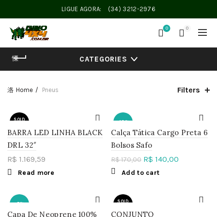
LIGUE AGORA:
(34) 3212-2976
0
0
CATEGORIES
Filters
Home
Pneus
SOLD
-18%
OUT
BARRA LED LINHA BLACK
Calça Tática Cargo Preta 6
DRL 32″
Bolsos Safo
R$
1.169,59
R$
140,00
R$
170,00
Read more
Add to cart
SOLD
-5%
OUT
Capa De Neoprene 100%
CONJUNTO