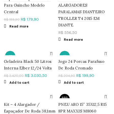
Para Guincho Modelo
ALARGADORES
SOLD
OUT
Central
PARALAMAS DIANTEIRO
TROLLER T4 2015 EM
R$
179,90
R$
189,90
DIANTE
Read more
R$
556,50
Read more
-11%
-2%
Geladeira Black 50 Litros
Jogo 24 Porcas Parafuso
Interna Elber 12/24 Volts
De Roda Cromado
R$
3.030,50
R$
199,90
R$
3.420,00
R$
204,90
Add to cart
Add to cart
SOLD
OUT
Kit – 4 Alargador /
PNEU ARO 15″ 35X12,5 R15
Espaçador De Roda 38,1mm
8PR MAXXIS M8060