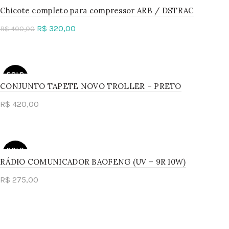
-20%
Chicote completo para compressor ARB / DSTRAC
R$
320,00
R$
400,00
SOLD
OUT
Read more
SOLD
OUT
CONJUNTO TAPETE NOVO TROLLER – PRETO
R$
420,00
Read more
SOLD
OUT
RÁDIO COMUNICADOR BAOFENG (UV – 9R 10W)
R$
275,00
Read more