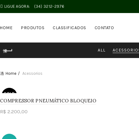
LIGUE AGORA:
(34) 3212-2976
HOME
PRODUTOS
CLASSIFICADOS
CONTATO
ALL
ACESSORIO
Home
Acessorios
SOLD
OUT
COMPRESSOR PNEUMÁTICO BLOQUEIO
R$
2.200,00
Read more