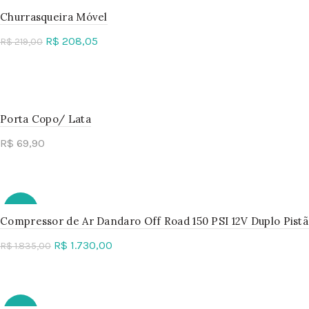
-5%
Churrasqueira Móvel
R$
208,05
R$
219,00
SOLD
OUT
Read more
Porta Copo/ Lata
R$
69,90
Add to cart
-6%
Compressor de Ar Dandaro Off Road 150 PSI 12V Duplo Pist
R$
1.730,00
R$
1.835,00
SOLD
OUT
Read more