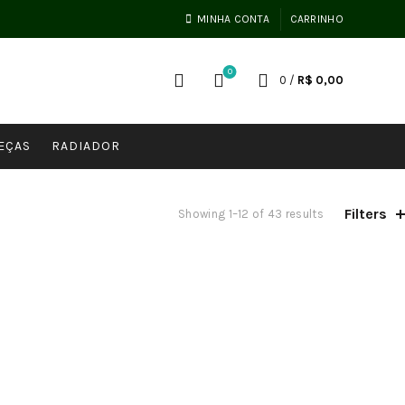
MINHA CONTA
CARRINHO
0
0
/
R$
0,00
EÇAS
RADIADOR
Filters
Showing 1–12 of 43 results