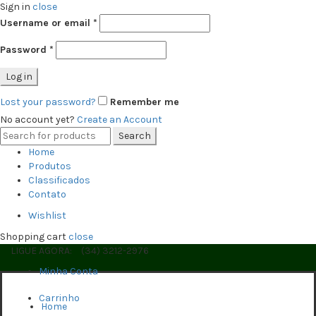
Sign in
close
Username or email
*
Password
*
Log in
Lost your password?
Remember me
No account yet?
Create an Account
Search
Search
for:
Home
Produtos
Classificados
Contato
Wishlist
Shopping cart
close
LIGUE AGORA:
(34) 3212-2976
Minha Conta
Carrinho
Home